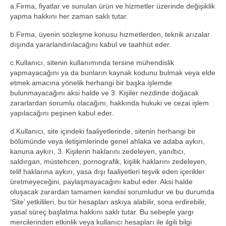
a.Firma, fiyatlar ve sunulan ürün ve hizmetler üzerinde değişiklik
yapma hakkını her zaman saklı tutar.
b.Firma, üyenin sözleşme konusu hizmetlerden, teknik arızalar
dışında yararlandırılacağını kabul ve taahhüt eder.
c.Kullanıcı, sitenin kullanımında tersine mühendislik
yapmayacağını ya da bunların kaynak kodunu bulmak veya elde
etmek amacına yönelik herhangi bir başka işlemde
bulunmayacağını aksi halde ve 3. Kişiler nezdinde doğacak
zararlardan sorumlu olacağını, hakkında hukuki ve cezai işlem
yapılacağını peşinen kabul eder.
d.Kullanıcı, site içindeki faaliyetlerinde, sitenin herhangi bir
bölümünde veya iletişimlerinde genel ahlaka ve adaba aykırı,
kanuna aykırı, 3. Kişilerin haklarını zedeleyen, yanıltıcı,
saldırgan, müstehcen, pornografik, kişilik haklarını zedeleyen,
telif haklarına aykırı, yasa dışı faaliyetleri teşvik eden içerikler
üretmeyeceğini, paylaşmayacağını kabul eder. Aksi halde
oluşacak zarardan tamamen kendisi sorumludur ve bu durumda
‘Site’ yetkilileri, bu tür hesapları askıya alabilir, sona erdirebilir,
yasal süreç başlatma hakkını saklı tutar. Bu sebeple yargı
mercilerinden etkinlik veya kullanıcı hesapları ile ilgili bilgi