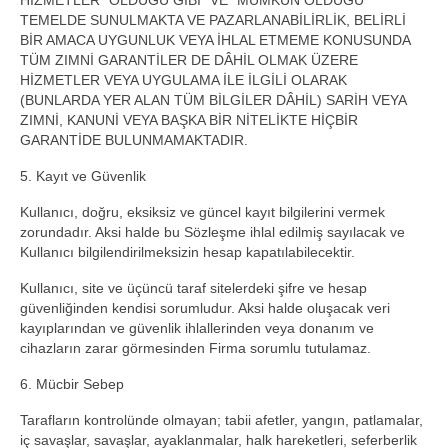
HİZMETLER “OLDUĞU GİBİ” VE “MÜMKÜN OLDUĞU”
TEMELDE SUNULMAKTA VE PAZARLANABİLİRLİK, BELİRLİ
BİR AMACA UYGUNLUK VEYA İHLAL ETMEME KONUSUNDA
TÜM ZIMNİ GARANTİLER DE DÂHİL OLMAK ÜZERE
HİZMETLER VEYA UYGULAMA İLE İLGİLİ OLARAK
(BUNLARDA YER ALAN TÜM BİLGİLER DÂHİL) SARİH VEYA
ZIMNİ, KANUNİ VEYA BAŞKA BİR NİTELİKTE HİÇBİR
GARANTİDE BULUNMAMAKTADIR.
5. Kayıt ve Güvenlik
Kullanıcı, doğru, eksiksiz ve güncel kayıt bilgilerini vermek
zorundadır. Aksi halde bu Sözleşme ihlal edilmiş sayılacak ve
Kullanıcı bilgilendirilmeksizin hesap kapatılabilecektir.
Kullanıcı, site ve üçüncü taraf sitelerdeki şifre ve hesap
güvenliğinden kendisi sorumludur. Aksi halde oluşacak veri
kayıplarından ve güvenlik ihlallerinden veya donanım ve
cihazların zarar görmesinden Firma sorumlu tutulamaz.
6. Mücbir Sebep
Tarafların kontrolünde olmayan; tabii afetler, yangın, patlamalar,
iç savaşlar, savaşlar, ayaklanmalar, halk hareketleri, seferberlik