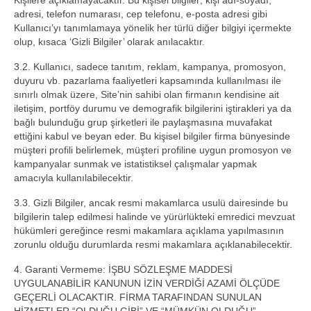
Kişilere açıklamayacaktır. Bu kişisel bilgiler; kişi adı-soyadı,
adresi, telefon numarası, cep telefonu, e-posta adresi gibi
Kullanıcı’yı tanımlamaya yönelik her türlü diğer bilgiyi içermekte
olup, kısaca ‘Gizli Bilgiler’ olarak anılacaktır.
3.2. Kullanıcı, sadece tanıtım, reklam, kampanya, promosyon,
duyuru vb. pazarlama faaliyetleri kapsamında kullanılması ile
sınırlı olmak üzere, Site’nin sahibi olan firmanın kendisine ait
iletişim, portföy durumu ve demografik bilgilerini iştirakleri ya da
bağlı bulunduğu grup şirketleri ile paylaşmasına muvafakat
ettiğini kabul ve beyan eder. Bu kişisel bilgiler firma bünyesinde
müşteri profili belirlemek, müşteri profiline uygun promosyon ve
kampanyalar sunmak ve istatistiksel çalışmalar yapmak
amacıyla kullanılabilecektir.
3.3. Gizli Bilgiler, ancak resmi makamlarca usulü dairesinde bu
bilgilerin talep edilmesi halinde ve yürürlükteki emredici mevzuat
hükümleri gereğince resmi makamlara açıklama yapılmasının
zorunlu olduğu durumlarda resmi makamlara açıklanabilecektir.
4. Garanti Vermeme: İŞBU SÖZLEŞME MADDESİ
UYGULANABİLİR KANUNUN İZİN VERDİĞİ AZAMİ ÖLÇÜDE
GEÇERLİ OLACAKTIR. FİRMA TARAFINDAN SUNULAN