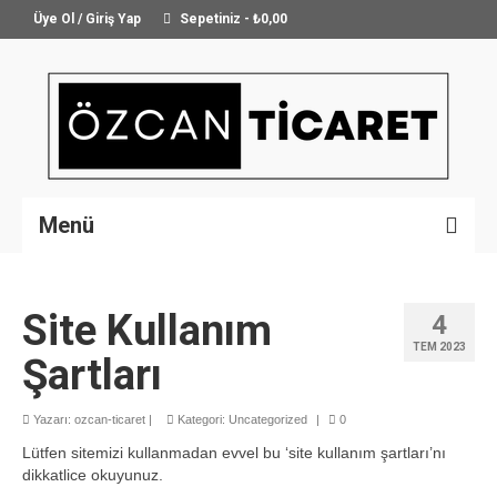
Üye Ol / Giriş Yap
Sepetiniz
-
₺
0,00
Menü
Anasayfa
Site Kullanım
4
Hakkımızda
TEM 2023
Şartları
Ürünlerimiz
Hizmetler
Yazarı:
ozcan-ticaret
|
Kategori:
Uncategorized
|
0
Lütfen sitemizi kullanmadan evvel bu ‘site kullanım şartları’nı
İletişim
dikkatlice okuyunuz.